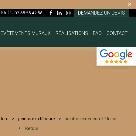
×
DEMANDEZ UN DEVIS
2 86
07 68 58 42 86
REVÊTEMENTS MURAUX
RÉALISATIONS
FAQ
CONTACT
nture
peinture extérieure
peinture extérieure L'Union
Retour