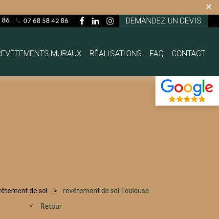
×
DEMANDEZ UN DEVIS
2 86
07 68 58 42 86
REVÊTEMENTS MURAUX
RÉALISATIONS
FAQ
CONTACT
vêtement de sol
revêtement de sol Toulouse
Retour