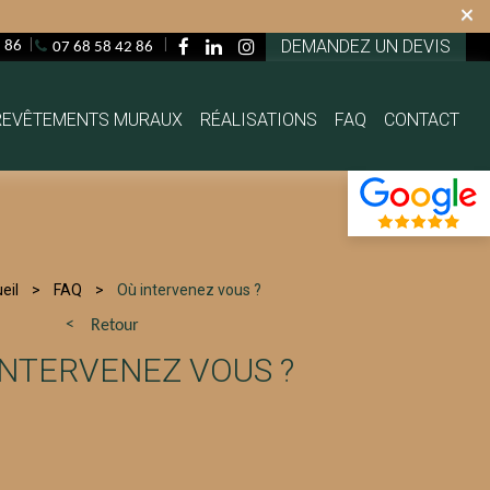
×
DEMANDEZ UN DEVIS
2 86
07 68 58 42 86
REVÊTEMENTS MURAUX
RÉALISATIONS
FAQ
CONTACT
eil
FAQ
Où intervenez vous ?
Retour
INTERVENEZ VOUS ?