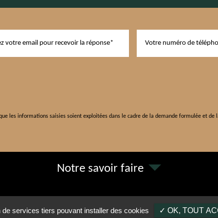
ue les informations saisies soient exploitées dans le cadre de la demande formulée et de l
Notre savoir faire
31590 Verfeil
07 68 58 42 86
n de services tiers pouvant installer des cookies
✓ OK, TOUT A