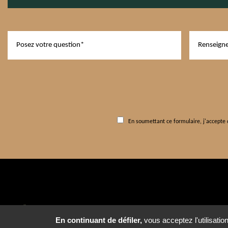
En soumettant ce formulaire, j'accepte q
6 rue Pierre et Marie Curie 
En continuant de défiler,
vous acceptez l'utilisatio