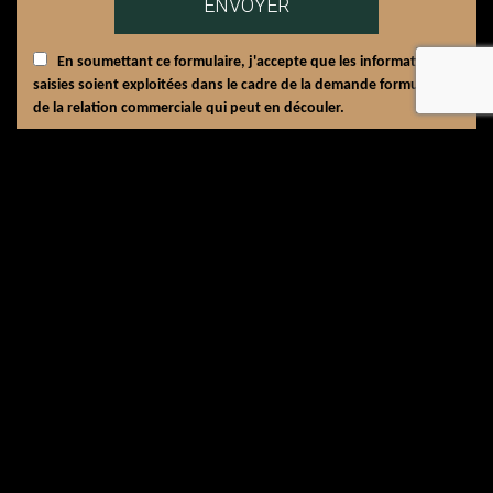
En soumettant ce formulaire, j'accepte que les informations
recaptcha
saisies soient exploitées dans le cadre de la demande formulée et
de la relation commerciale qui peut en découler.
Notre savoir faire
Vendredi : 08h00 - 12h00 | 13h00 - 17h00
6 rue Pierre et Marie Curie 31590 Verfeil
07 68 58 42 86